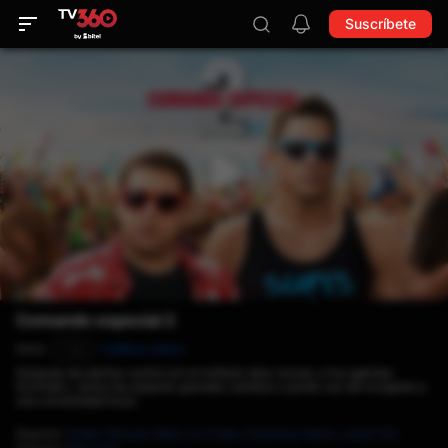
Suscríbete
Comando especial 2
0min
Calificar ahora
T18
Después de abrirse camino en el instituto (dos veces), a los agentes
Schmidt y Jenko les esperan grandes cambios cuando van de incógnito a
una universidad local.
Reparto
:
Amber Stevens West,
Ice Cube,
Channing Tatum,
Jonah Hill