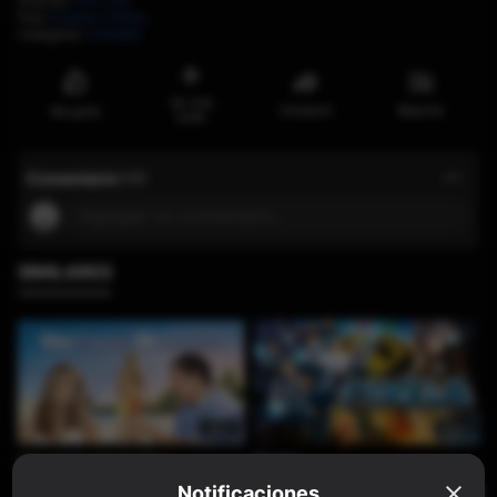
Director
:
Phil Lord
País
:
Estados Unidos
Categoría
:
Comedia
Ver más
Compartir
Reportar
Me gusta
tarde
Comentario
(
48
)
Agregar un comentario...
SIMILARES
0min
0min
Una esposa de mentira
Píxeles
Notificaciones