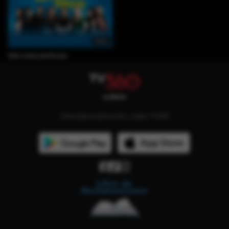
0min
Más notas perfectas
Descarga la aplicación y sigue TV360