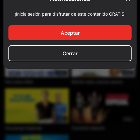
¡Inicia sesión para disfrutar de este contenido GRATIS!
0min
101min
Aceptar
Ingrid cambia de rumbo
Ted
Cerrar
0min
0min
Son como niños
Mucho ruido y pocas nueces
0min
0min
Una pareja dispareja
Comando especial