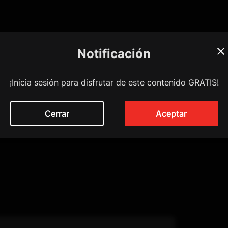
Notificación
¡Inicia sesión para disfrutar de este contenido GRATIS!
Cerrar
Aceptar