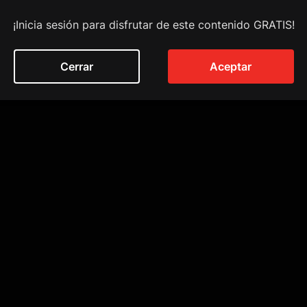
¡Inicia sesión para disfrutar de este contenido GRATIS!
Cerrar
Aceptar