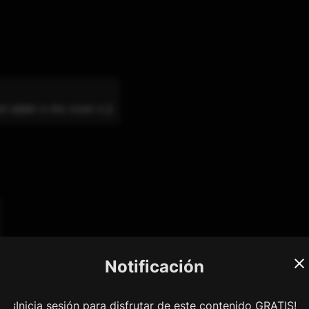
 adan ɔ mɔ vɔɔn ɔ ji
Notificación
¡Inicia sesión para disfrutar de este contenido GRATIS!