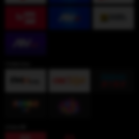
TV360 Kids
¡Fútbol!⚽