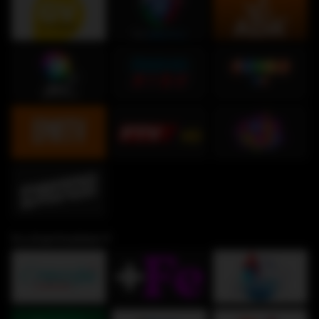
Fe y Espiritualidad ✞