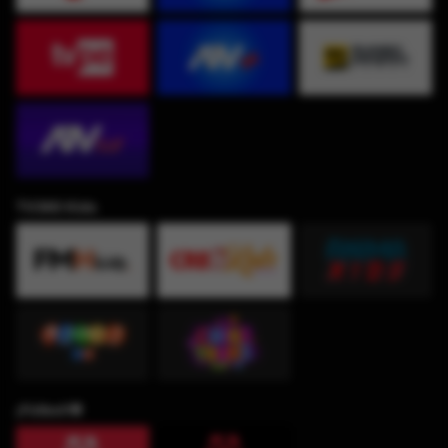
TV360 Kids
¡Fútbol!⚽