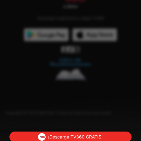
Descarga la aplicación y sigue TV360
Copyright © 2023 Bitel Perú. Todos los derechos reservados.
¡Descarga TV360 GRATIS!