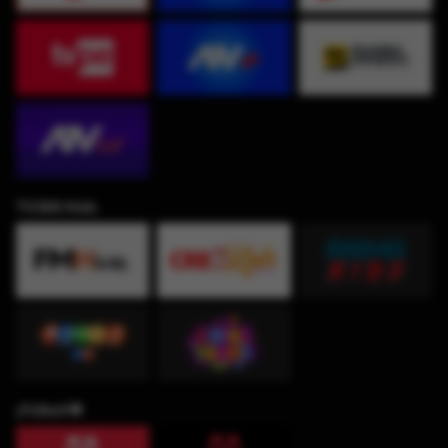
TV360 Kids
¡Fútbol!⚽