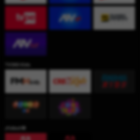
TV360 Kids
¡Fútbol!⚽