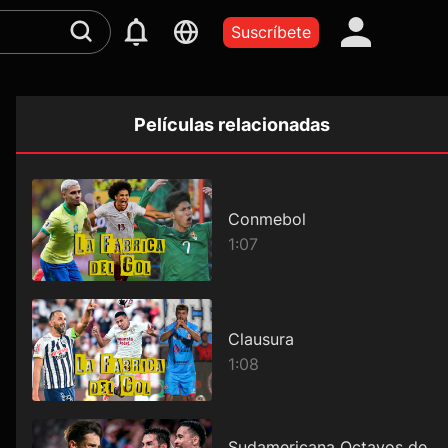
Suscríbete
Películas relacionadas
Conmebol
1:07
Clausura
1:08
Sudamericana Octavos de