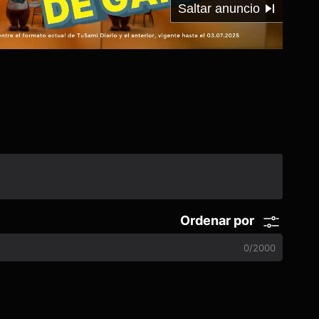
00:01
/
01:20
Ordenar por
0
/
2000