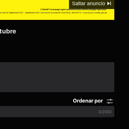
00:00
/
02:46
ctubre
Ordenar por
0
/
2000