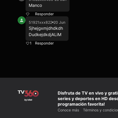
Manco
Responder
51921xxx822
20 Jun
Sjhejgxmjdhdkdh
DudkejdkdjALiM
1
Responder
Disfruta de TV en vivo y grat
series y deportes en HD desd
programación favorita!
Conoce más
Términos y condicio