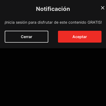
Notificación
¡Inicia sesión para disfrutar de este contenido GRATIS!
Cerrar
Aceptar