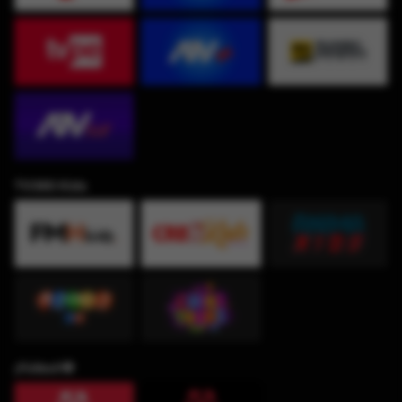
TV360 Kids
¡Fútbol!⚽