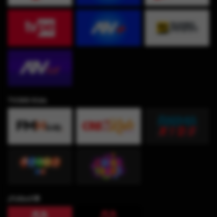
TV360 Kids
¡Fútbol!⚽