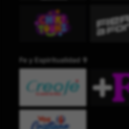
Fe y Espiritualidad ✞