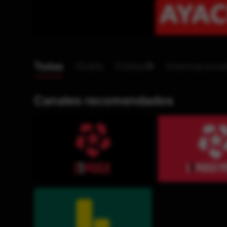
Todas
Gratis
Fútbol⚽
Internaciona
Canales recomendados