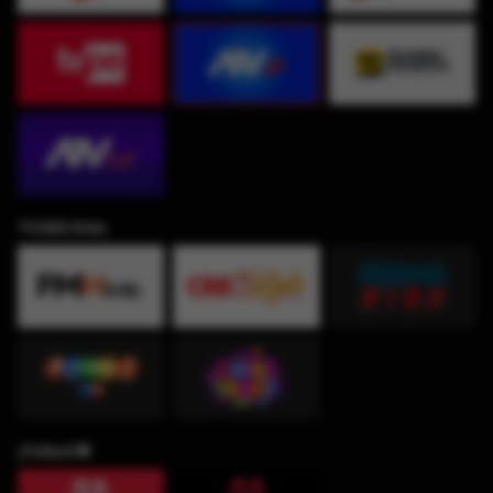
TV360 Kids
¡Fútbol!⚽