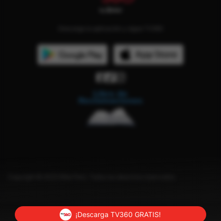
Descarga la aplicación y sigue TV360
Copyright © 2023 Bitel Perú. Todos los derechos reservados.
¡Descarga TV360 GRATIS!