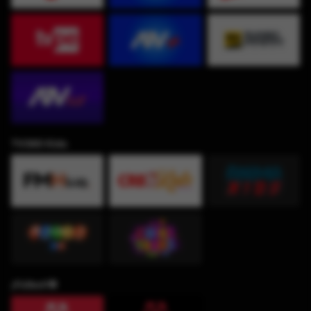
TV360 Kids
¡Fútbol!⚽