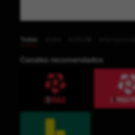
Todas
Gratis
Fútbol⚽
Internaciona
Canales recomendados