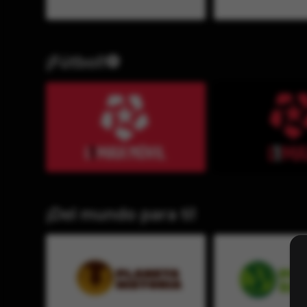
¡Fútbol!⚽
¡Del mundo para ti!