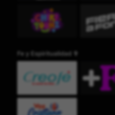
Fe y Espiritualidad ✞