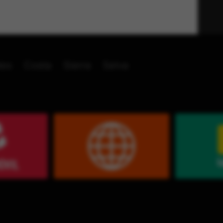
les
Costa
Sierra
Selva