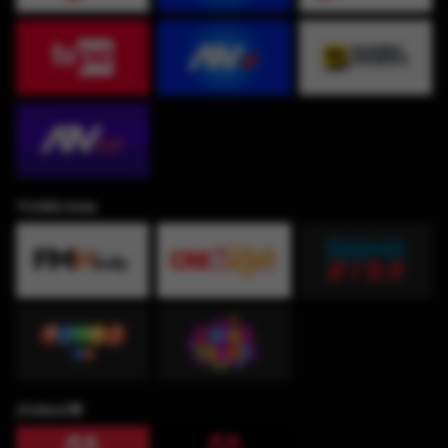
TV360 Kids
¡Fútbol!⚽