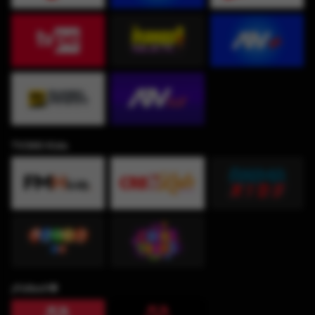
TV360 Kids
¡Fútbol!⚽