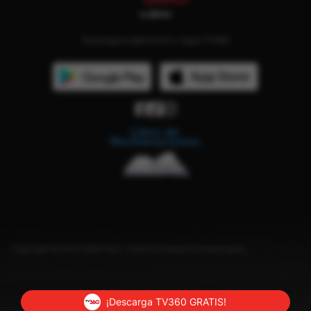
Descarga la aplicación y sigue TV360
Copyright © 2023 Bitel Perú. Todos los derechos reservados.
¡Descarga TV360 GRATIS!