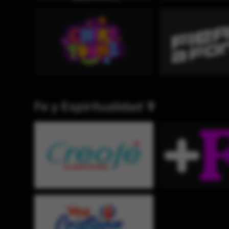
Fe y Espiritualidad ✞