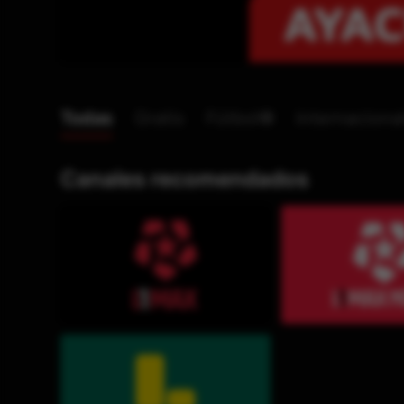
Todas
Gratis
Fútbol⚽
Internaciona
Canales recomendados