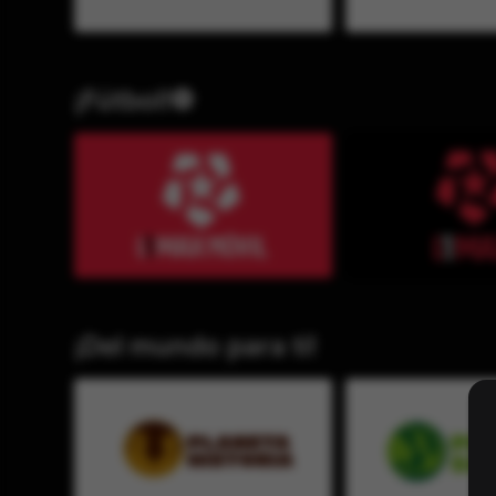
¡Fútbol!⚽
¡Del mundo para ti!