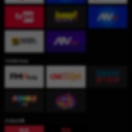
TV360 Kids
¡Fútbol!⚽