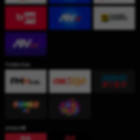
TV360 Kids
¡Fútbol!⚽