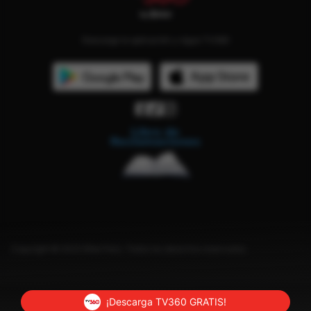
Descarga la aplicación y sigue TV360
Copyright © 2023 Bitel Perú. Todos los derechos reservados.
¡Descarga TV360 GRATIS!