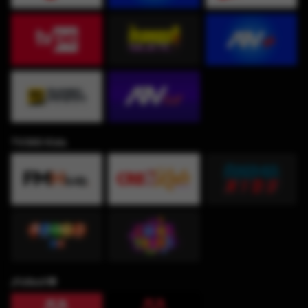
TV360 Kids
¡Fútbol!⚽