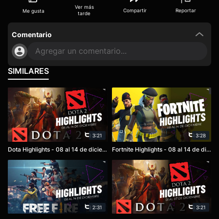
Ver más
Compartir
Reportar
Me gusta
tarde
Comentario
Agregar un comentario...
SIMILARES
3:21
3:28
Dota Highlights - 08 al 14 de diciembre
Fortnite Highlights - 08 al 14 de diciembre
2:31
3:21