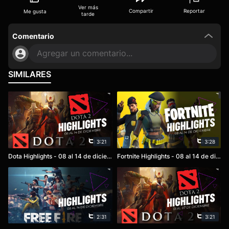
Ver más
Compartir
Reportar
Me gusta
tarde
Comentario
Agregar un comentario...
SIMILARES
3:21
3:28
Dota Highlights - 08 al 14 de diciembre
Fortnite Highlights - 08 al 14 de diciembre
2:31
3:21