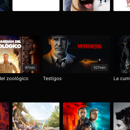
97min
107min
del zoológico
Testigos
La cumb