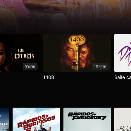
99min
107min
1408
Baile c