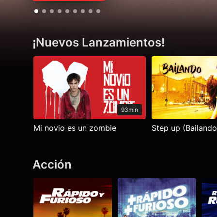
¡Nuevos Lanzamientos!
Ver todo
93min
Mi novio es un zombie
Step up (Bailando
Acción
Ver todo