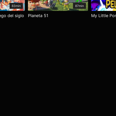
83min
87min
ego del siglo
Planeta 51
My Little Pon