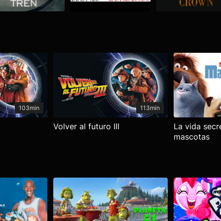
103min
113min
Volver al futuro III
La vida secr
mascotas