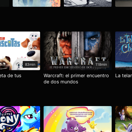
83min
118min
eta de tus
Warcraft: el primer encuentro
La tela
de dos mundos