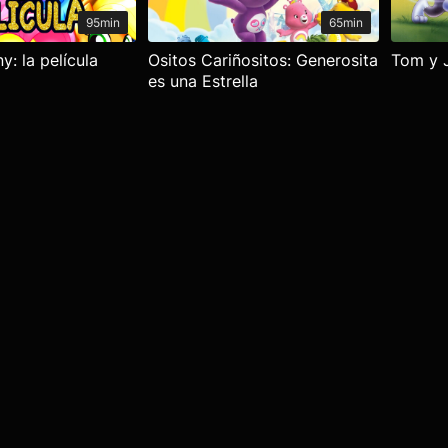
95min
65min
y: la película
Ositos Cariñositos: Generosita
Tom y J
es una Estrella