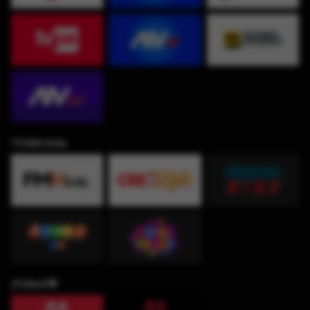
TV360 Kids
¡Fútbol!⚽