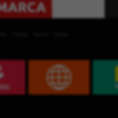
les
Costa
Sierra
Selva