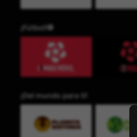
¡Fútbol!⚽
¡Del mundo para ti!