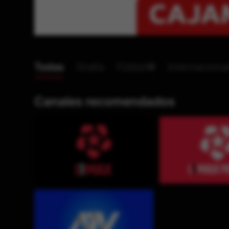
Todas
Gratis
Fútbol⚽
Internaciona
Canales recomendados