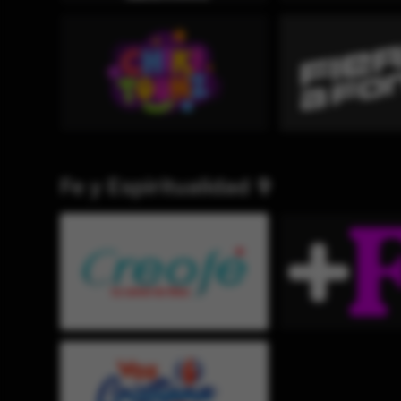
Fe y Espiritualidad ✞