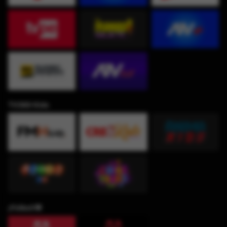
TV360 Kids
¡Fútbol!⚽