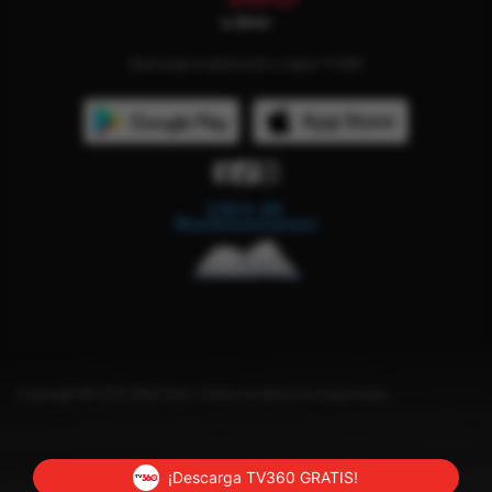
Descarga la aplicación y sigue TV360
Copyright © 2023 Bitel Perú. Todos los derechos reservados.
¡Descarga TV360 GRATIS!