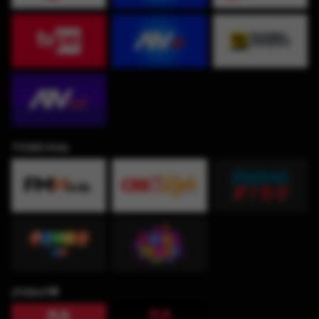
TV360 Kids
¡Fútbol!⚽