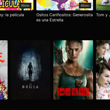
95min
65min
y: la película
Ositos Cariñositos: Generosita
Tom y J
es una Estrella