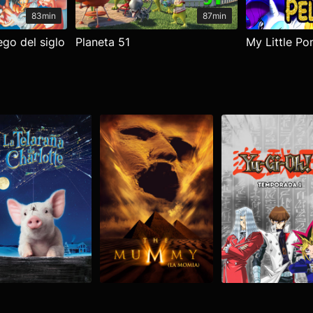
83min
87min
ego del siglo
Planeta 51
My Little Pon