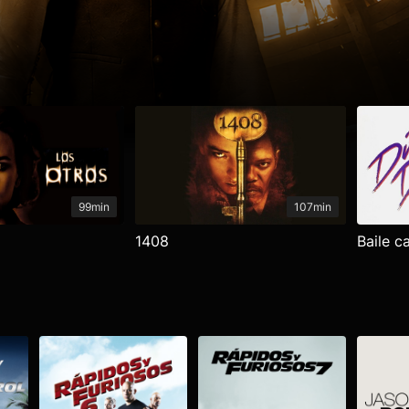
99min
107min
1408
Baile c