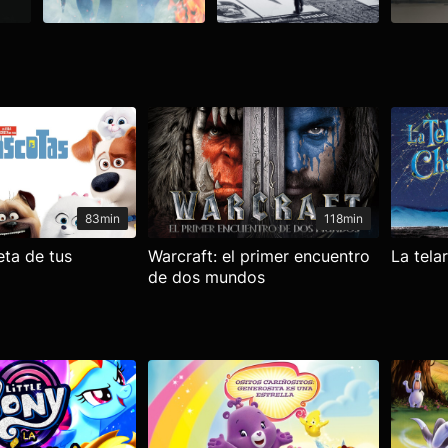
83min
118min
eta de tus
Warcraft: el primer encuentro
La tela
de dos mundos