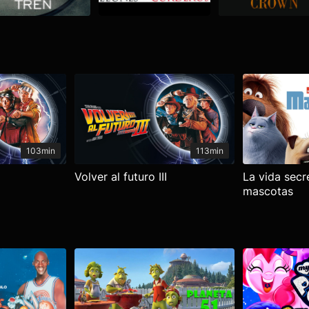
103min
113min
Volver al futuro III
La vida secr
mascotas