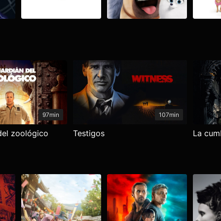
97min
107min
del zoológico
Testigos
La cumb