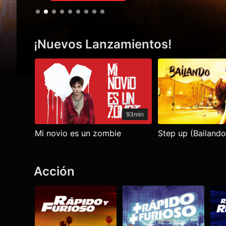
¡Nuevos Lanzamientos!
Ver todo
93min
Mi novio es un zombie
Step up (Bailando
Acción
Ver todo