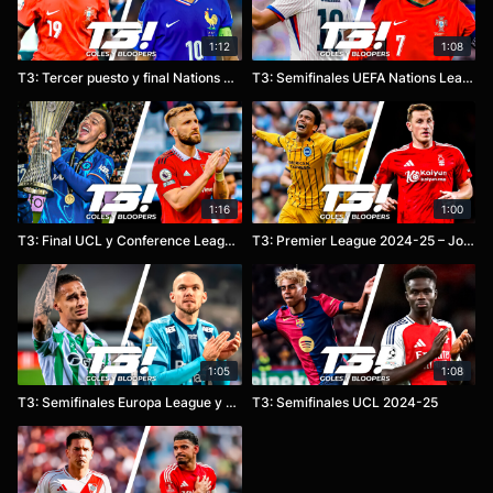
1:12
1:08
T3: Tercer puesto y final Nations League 2024-25
T3: Semifinales UEFA Nations League 2024-25
1:16
1:00
T3: Final UCL y Conference League 2024-25
T3: Premier League 2024-25 – Jornada 38
1:05
1:08
T3: Semifinales Europa League y Conference League 2024-25
T3: Semifinales UCL 2024-25