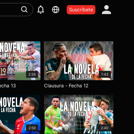
Suscríbete
2:26
1:43
echa 13
Clausura - Fecha 12
2:59
2:40