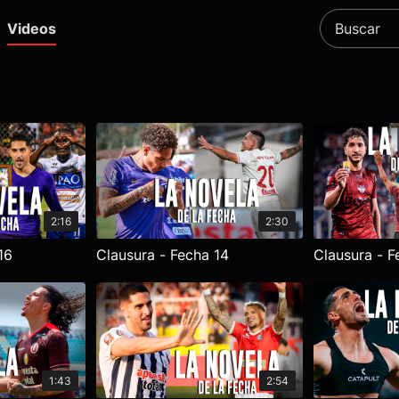
Videos
2:16
2:30
16
Clausura - Fecha 14
Clausura - F
1:43
2:54