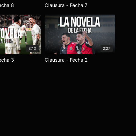
echa 8
Clausura - Fecha 7
3:13
2:27
echa 3
Clausura - Fecha 2